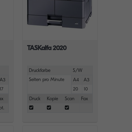
TASKalfa 2020
Druckfarbe
S/W
Seiten pro Minute
A3
A4
A3
17
20
10
ax
Druck
Kopie
Scan
Fax
pt.