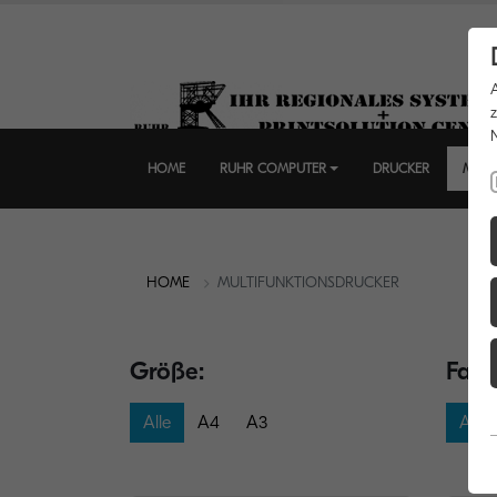
HOME
RUHR COMPUTER
DRUCKER
MULT
HOME
MULTIFUNKTIONSDRUCKER
Größe:
Farb
Alle
A4
A3
Alle