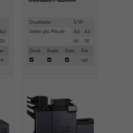
Druckfarbe
S/W
Seiten pro Minute
A3
A4
A3
25
60
30
ax
Druck
Kopie
Scan
Fax
pt.
opt.