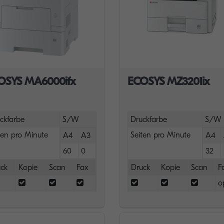
OSYS MA6000ifx
ECOSYS MZ3201ix
ckfarbe
S/W
Druckfarbe
S/W
ten pro Minute
Seiten pro Minute
A4
A3
A4
60
0
32
ck
Kopie
Scan
Fax
Druck
Kopie
Scan
F
o