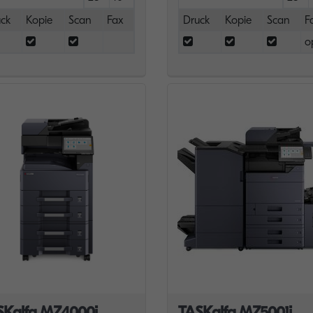
ck
Kopie
Scan
Fax
Druck
Kopie
Scan
F
o
SKalfa MZ4000i
TASKalfa MZ5001i