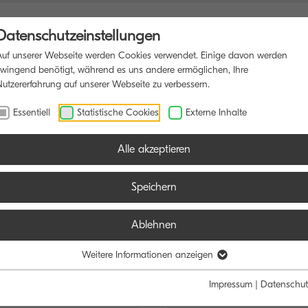
Datenschutzeinstellungen
Auf unserer Webseite werden Cookies verwendet. Einige davon werden
zwingend benötigt, während es uns andere ermöglichen, Ihre
Nutzererfahrung auf unserer Webseite zu verbessern.
IFUNKTIONSDRUCKER
SOFTWARE
BLOG
Essentiell
Statistische Cookies
Externe Inhalte
Alle akzeptieren
Speichern
Ablehnen
e:
Funktion:
Weitere Informationen anzeigen
Schwarz/Weiß
Farbe
Alle
Scan
Fax
Impressum
|
Datenschut