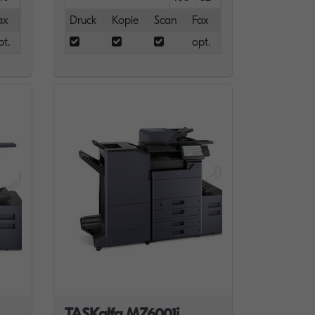
ax
Druck
Kopie
Scan
Fax
pt.
opt.
TASKalfa MZ6001i