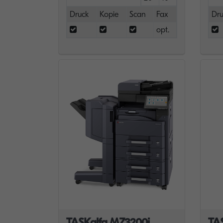
Druck
Kopie
Scan
Fax
Dru
opt.
TASKalfa MZ3200i
TA