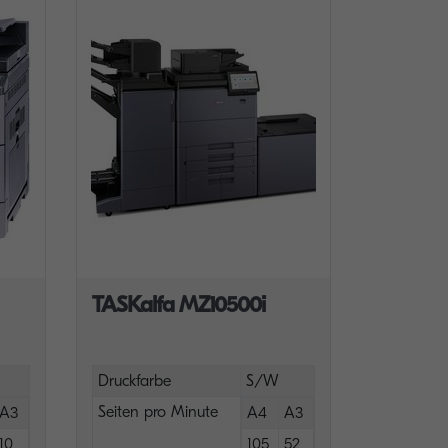
TASKalfa MZ10500i
Druckfarbe
S/W
Seiten pro Minute
A3
A4
A3
10
105
52