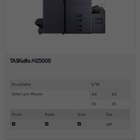
TASKalfa MZ5001i
Druckfarbe
S/W
Seiten pro Minute
A4
A3
50
25
Druck
Kopie
Scan
Fax
opt.