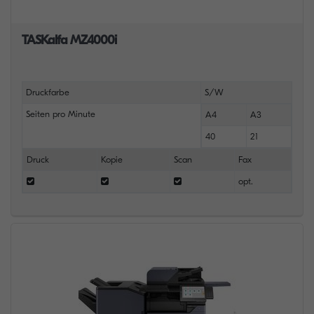
TASKalfa MZ4000i
Druckfarbe
S/W
Seiten pro Minute
A4
A3
40
21
Druck
Kopie
Scan
Fax
opt.