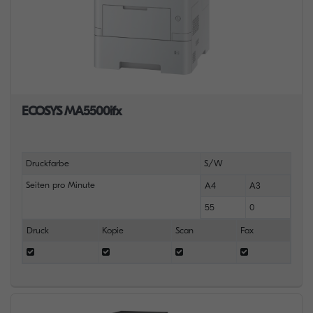
ECOSYS MA5500ifx
Druckfarbe
S/W
Seiten pro Minute
A4
A3
55
0
Druck
Kopie
Scan
Fax