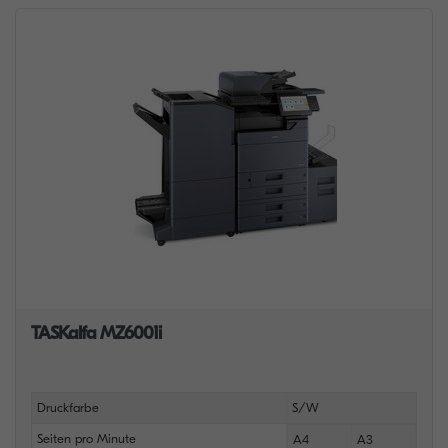
TASKalfa MZ6001i
Druckfarbe
S/W
Seiten pro Minute
A4
A3