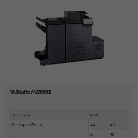
TASKalfa MZ8500i
Druckfarbe
S/W
Seiten pro Minute
A4
A3
85
42