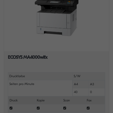
ECOSYS MA4000wifx
Druckfarbe
S/W
Seiten pro Minute
A4
A3
40
0
Druck
Kopie
Scan
Fax