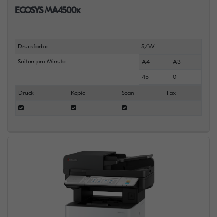
ECOSYS MA4500x
Druckfarbe
S/W
Seiten pro Minute
A4
A3
45
0
Druck
Kopie
Scan
Fax