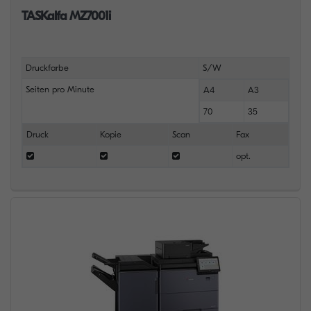
TASKalfa MZ7001i
Druckfarbe
S/W
Seiten pro Minute
A4
A3
70
35
Druck
Kopie
Scan
Fax
opt.