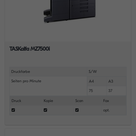
TASKalfa MZ7500i
Druckfarbe
S/W
Seiten pro Minute
A4
A3
75
37
Druck
Kopie
Scan
Fax
opt.