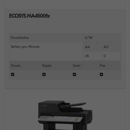
ECOSYS MA4500fx
Druckfarbe
S/W
Seiten pro Minute
A4
A3
45
0
Druck
Kopie
Scan
Fax