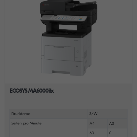
ECOSYS MA6000ifx
Druckfarbe
S/W
Seiten pro Minute
A4
A3
60
0