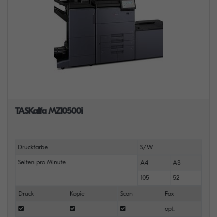
TASKalfa MZ10500i
Druckfarbe
S/W
Seiten pro Minute
A4
A3
105
52
Druck
Kopie
Scan
Fax
opt.