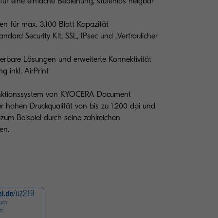
ür eine einfache Bedienung, stufenlos neigbar
en für max. 3.100 Blatt Kapazität
ndard Security Kit, SSL, IPsec und „Vertraulicher
ierbare Lösungen und erweiterte Konnektivität
g inkl. AirPrint
funktionssystem von KYOCERA Document
ner hohen Druckqualität von bis zu 1.200 dpi und
– zum Beispiel durch seine zahlreichen
en.
Abbildung mit Optio