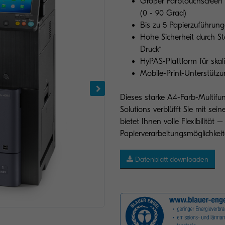
Großer Farbtouchscreen f
(0 - 90 Grad)
Bis zu 5 Papierzuführung
Hohe Sicherheit durch Sta
Druck“
HyPAS-Plattform für skal
Mobile-Print-Unterstützun
Dieses starke A4-Farb-Multi
Solutions verblüfft Sie mit sei
bietet Ihnen volle Flexibilität 
Papierverarbeitungsmöglichkeit
Datenblatt downloaden
Abbildung mit Optionen