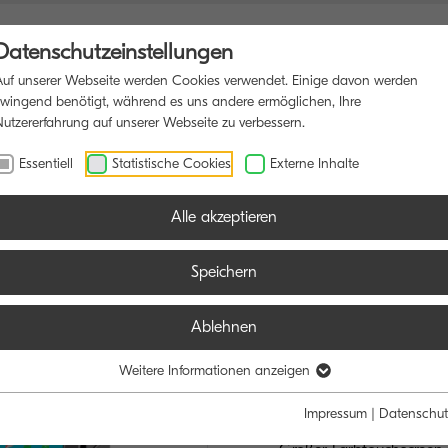
Datenschutzeinstellungen
Auf unserer Webseite werden Cookies verwendet. Einige davon werden
zwingend benötigt, während es uns andere ermöglichen, Ihre
Nutzererfahrung auf unserer Webseite zu verbessern.
IFUNKTIONSDRUCKER
SOFTWARE
BLOG
Essentiell
Statistische Cookies
Externe Inhalte
Alle akzeptieren
Speichern
Ablehnen
TASKalfa 40
DER SPEZIALIST
Weitere Informationen anzeigen
ANFORDERUNG
Impressum
|
Datenschut